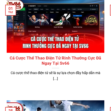
01
Th2
Cá Cược Thể Thao Điện Tử Rinh Thưởng Cực Đã
Ngay Tại Sv66
Cá cược thể thao điện tử sẽ là sự lựa chọn đầy hấp dẫn mà
[...]
25