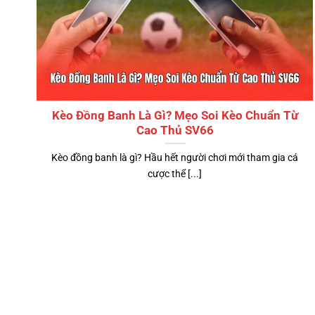
Kèo Đồng Banh Là Gì? Mẹo Soi Kèo Chuẩn Từ
Cao Thủ SV66
Kèo đồng banh là gì? Hầu hết người chơi mới tham gia cá
cược thể [...]