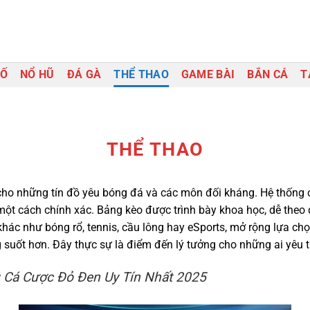
SỐ
NỔ HŨ
ĐÁ GÀ
THỂ THAO
GAME BÀI
BẮN CÁ
T
THỂ THAO
 những tín đồ yêu bóng đá và các môn đối kháng. Hệ thống cung
một cách chính xác. Bảng kèo được trình bày khoa học, dễ theo d
hác như bóng rổ, tennis, cầu lông hay eSports, mở rộng lựa chọ
g suốt hơn. Đây thực sự là điểm đến lý tưởng cho những ai yêu t
 Cá Cược Đỏ Đen Uy Tín Nhất 2025