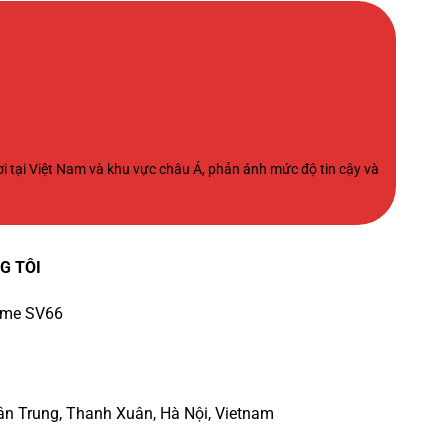
ơi tại Việt Nam và khu vực châu Á, phản ánh mức độ tin cậy và
G TÔI
game SV66
ân Trung, Thanh Xuân, Hà Nội, Vietnam