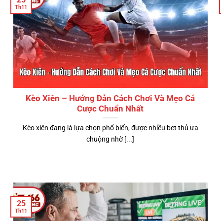
Th11
Kèo Xiên – Hướng Dẫn Cách Chơi Và Mẹo Cá
Cược Chuẩn Nhất
Kèo xiên đang là lựa chọn phổ biến, được nhiều bet thủ ưa
chuộng nhờ [...]
25
Th11