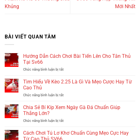
Khủng
Mới Nhất
BÀI VIẾT QUAN TÂM
Hướng Dẫn Cách Chơi Bài Tiến Lên Cho Tân Thủ
Tại Sv66
Chức năng bình luận bị tắt
ở
Hướng
Dẫn
Tìm Hiểu Về Kèo 2.25 Là Gì Và Mẹo Cược Hay Từ
Cách
Cao Thủ
Chơi
Chức năng bình luận bị tắt
ở
Bài
Tìm
Tiến
Hiểu
Chia Sẻ Bí Kíp Xem Ngày Gà Đá Chuẩn Giúp
Lên
Về
Cho
Thắng Lớn?
Kèo
Tân
Chức năng bình luận bị tắt
ở
2.25
Thủ
Chia
Là
Tại
Sẻ
Cách Chơi Tú Lơ Khơ Chuẩn Cùng Mẹo Cực Hay
Gì
Sv66
Bí
Và
Từ Cao Thủ SV66