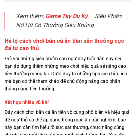
Xem thêm:
Game Tây Du Ký
– Siêu Phẩm
Nổ Hũ Có Thưởng Siêu Khủng
Hé lộ cách chơi bắn cá ăn tiền săn thưởng cực
đã từ cao thủ
Đối với những siêu phẩm săn ngư đầy hấp dẫn này nếu
bạn áp dụng thêm những mẹo chơi hiệu quả sẽ nâng cao
tiền thưởng mang lại. Dưới đây là những tips siêu hữu ích
mà bạn có thể tham khảo để chủ động nâng cao phần
thắng cùng tiền thưởng.
Kết hợp nhiều vũ khí
Đây cách chơi bắn cá ăn tiền vô cùng phổ biến và hiệu quả
để ngư thủ có thể áp dụng trong mọi lần trải nghiệm. Lúc
này bạn cần tìm hiểu rõ sức sát thương, chức năng cùng
chi phí cho mỗi lần sử dụng một cách tường tận. Sau đó