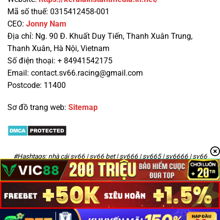
Mã số thuế:
0315412458-001
CEO:
Jonny Nam
Địa chỉ:
Ng. 90 Đ. Khuất Duy Tiến, Thanh Xuân Trung,
Thanh Xuân, Hà Nội, Vietnam
Số điện thoại: + 84941542175
Email: contact.
sv66.racing
@gmail.com
Postcode: 11400
Sơ đồ trang web:
Sitemap
#Hashtags: nhà cái sv66 | sv66 bet | sv666 | sv665 | sv6666 | sv66
link | link sv66 | game sv66 | game bài sv66 | sv66 trang chủ | sv66
đăng nhập | sv66 app | sv66s | app sv66 | sv66 casino | sv66 trang
chủ chính thức