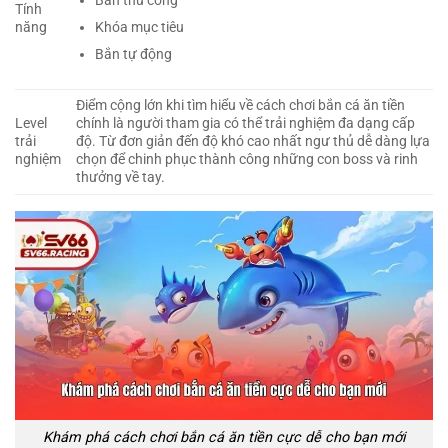
Bắn thủ công
Tính
Khóa mục tiêu
năng
Bắn tự động
Điểm cộng lớn khi tìm hiểu về cách chơi bắn cá ăn tiền
Level
chính là người tham gia có thể trải nghiệm đa dạng cấp
trải
độ. Từ đơn giản đến độ khó cao nhất ngư thủ dễ dàng lựa
nghiệm
chọn để chinh phục thành công những con boss và rinh
thưởng về tay.
Khám phá cách chơi bắn cá ăn tiền cực dễ cho bạn mới