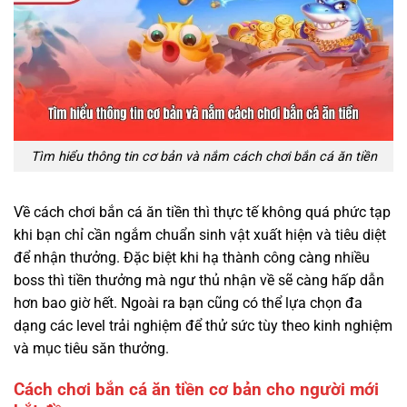
Tìm hiểu thông tin cơ bản và nắm cách chơi bắn cá ăn tiền
Về cách chơi bắn cá ăn tiền thì thực tế không quá phức tạp
khi bạn chỉ cần ngắm chuẩn sinh vật xuất hiện và tiêu diệt
để nhận thưởng. Đặc biệt khi hạ thành công càng nhiều
boss thì tiền thưởng mà ngư thủ nhận về sẽ càng hấp dẫn
hơn bao giờ hết. Ngoài ra bạn cũng có thể lựa chọn đa
dạng các level trải nghiệm để thử sức tùy theo kinh nghiệm
và mục tiêu săn thưởng.
Cách chơi bắn cá ăn tiền cơ bản cho người mới