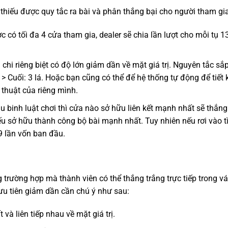
thiếu được quy tắc ra bài và phân thắng bại cho người tham gia
 có tối đa 4 cửa tham gia, dealer sẽ chia lần lượt cho mỗi tụ 1
chi riêng biệt có độ lớn giảm dần về mặt giá trị. Nguyên tắc sắp
> Cuối: 3 lá. Hoặc bạn cũng có thể để hệ thống tự động để tiết 
thuật của riêng mình.
u binh luật chơi thì cửa nào sở hữu liên kết mạnh nhất sẽ thắng.
ếu sở hữu thành công bộ bài mạnh nhất. Tuy nhiên nếu rơi vào 
 9 lần vốn ban đầu.
trường hợp mà thành viên có thể thắng trắng trực tiếp trong v
ưu tiên giảm dần cần chú ý như sau:
và liên tiếp nhau về mặt giá trị.