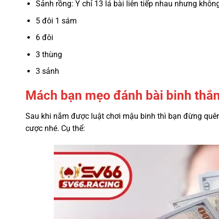
Sảnh rồng: Ý chỉ 13 lá bài liên tiếp nhau nhưng khô
5 đôi 1 sám
6 đôi
3 thùng
3 sảnh
Mách bạn mẹo đánh bài binh thắn
Sau khi nắm được luật chơi mậu binh thì bạn đừng quên
cược nhé. Cụ thể: