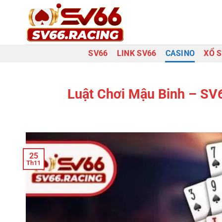
Bỏ
qua
nội
dung
SV66
LINK SV66
CASINO
XỔ 
Luật Chơi Mậu Binh – SV6
25
Th11