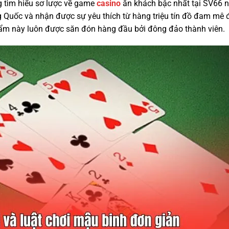
ng tìm hiểu sơ lược về game
casino
ăn khách bậc nhất tại SV66 n
g Quốc và nhận được sự yêu thích từ hàng triệu tín đồ đam mê 
hẩm này luôn được săn đón hàng đầu bởi đông đảo thành viên.