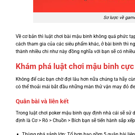
Sơ lược về game
Về cơ bản thì luật chơi bài mậu binh không quá phức tạp
cách tham gia của các siêu phẩm khác, ở bài binh thì ng
thành nhiều chi như này đồng nghĩa với bạn sẽ có nhiều
Khám phá luật chơi mậu binh cực
Không để các bạn chờ đợi lâu hơn nữa chúng ta hãy cùng
có thể thoải mái bắt đầu những màn thử vận may đỏ đe
Quân bài và liên kết
Trong luật chơi poker mậu binh quy định nhà cái sẽ sử d
định là Cơ > Rô > Chuồn > Bích bạn sẽ tiến hành sắp x
Thùng phá sảnh lớn: Tổ hợp bao gồm 5 quân bài liên 