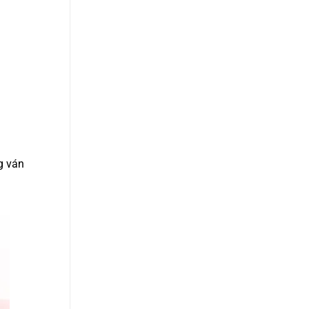
g ván